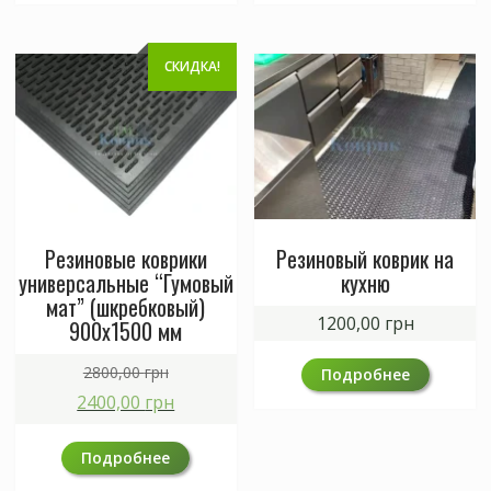
СКИДКА!
Резиновые коврики
Резиновый коврик на
универсальные “Гумовый
кухню
мат” (шкребковый)
1200,00
грн
900х1500 мм
Первоначальная
2800,00
грн
Подробнее
цена
Текущая
2400,00
грн
составляла
цена:
2800,00 грн.
2400,00 грн.
Подробнее