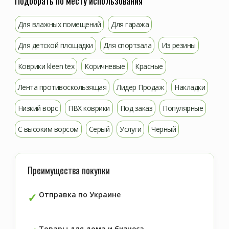
Подобрать по месту использования
Для влажных помещений
Для гаража
Для детской площадки
Для спортзала
Из резины
Коврики kleen tex
Коричневые
Красные
Лента противоскользящая
Лидер Продаж
Накладки
Низкий ворс
ПВХ коврики
Под заказ
Популярные
С высоким ворсом
Серый
Услуги
Черный
Преимущества покупки
Отправка по Украине
Товары для дома и бизнеса