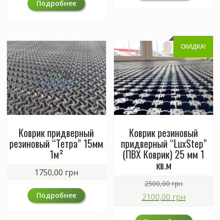
Подробнее
СКИДКА!
Коврик придверный
Коврик резиновый
резиновый “Тетра” 15мм
придверный “LuxStep”
1м²
(ПВХ Коврик) 25 мм 1
кв.м
1750,00
грн
Первонач
2500,00
грн
цена
Текуща
Подробнее
2100,00
грн
составля
цена:
2500,00 гр
2100,00