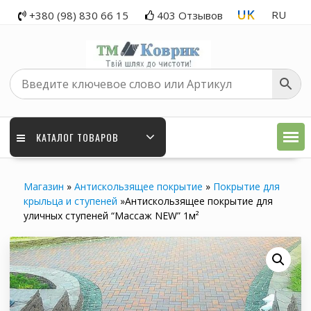
Skip
UK
RU
+380 (98) 830 66 15
403 Отзывов
to
content
КАТАЛОГ ТОВАРОВ
Магазин
»
Антискользящее покрытие
»
Покрытие для
крыльца и ступеней
»
Антискользящее покрытие для
уличных ступеней “Массаж NEW” 1м²