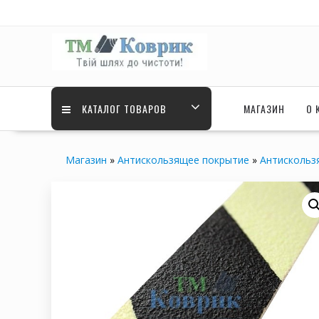
Skip
to
content
КАТАЛОГ ТОВАРОВ
МАГАЗИН
О 
Магазин
»
Антискользящее покрытие
»
Антискользя