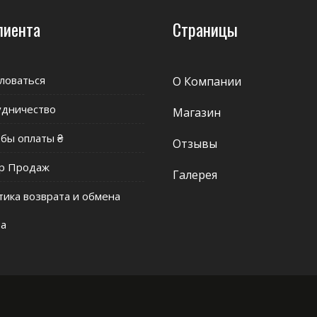
лиента
Страницы
ловаться
О Компании
удничество
Магазин
бы оплаты ₴
Отзывы
р Продаж
Галерея
ика возврата и обмена
ра