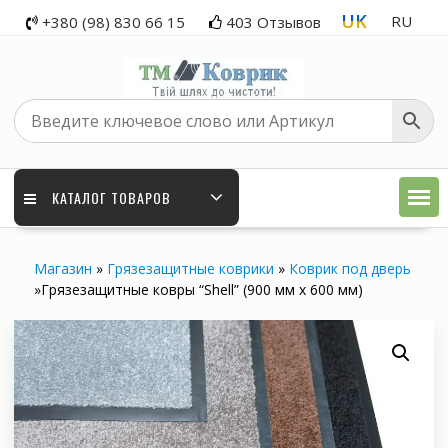
Skip
UK
RU
+380 (98) 830 66 15
403 Отзывов
to
content
КАТАЛОГ ТОВАРОВ
Магазин
»
Грязезащитные коврики
»
Коврик под дверь
»
Грязезащитные ковры “Shell” (900 мм х 600 мм)