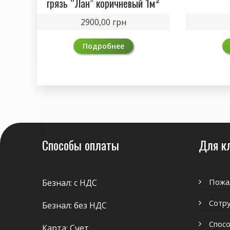
грязь “Лан” коричневый 1м²
2900,00
грн
Подробнее
Способы оплаты
Для к
Пожа
Безнал: с НДС
Сотр
Безнал: без НДС
Спосо
Карта: Счет