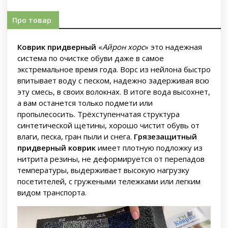
Про товар
Коврик придверный
«
Айрон хорс
» это надежная
система по очистке обуви даже в самое
экстремальное время года. Ворс из нейлона быстро
впитывает воду с песком, надежно задерживая всю
эту смесь, в своих волокнах. В итоге вода высохнет,
а вам останется только подмети или
пропылесосить. Трёхступенчатая структура
синтетической щетины, хорошо чистит обувь от
влаги, песка, гран пыли и снега.
Грязезащитный
придверный коврик
имеет плотную подложку из
нитрита резины, не деформируется от перепадов
температуры, выдерживает высокую нагрузку
посетителей, с гружеными тележками или легким
видом транспорта.
Video
Player