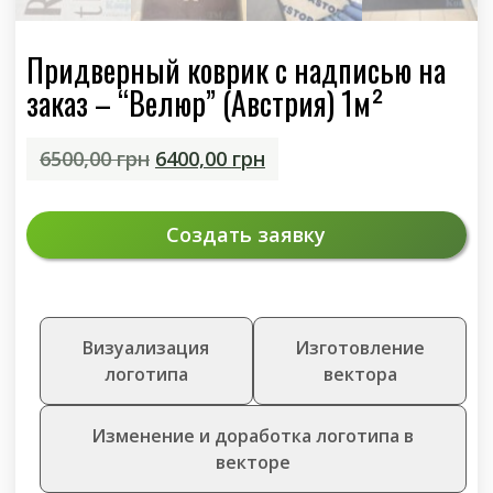
Придверный коврик с надписью на
заказ – “Велюр” (Австрия) 1м²
Первоначальная
Текущая
6500,00
грн
6400,00
грн
цена
цена:
составляла
6400,00 грн.
Создать заявку
6500,00 грн.
Визуализация
Изготовление
логотипа
вектора
Изменение и доработка логотипа в
векторе