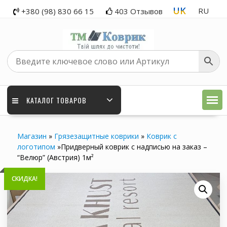
Skip
UK
RU
+380 (98) 830 66 15
403 Отзывов
to
content
КАТАЛОГ ТОВАРОВ
Магазин
»
Грязезащитные коврики
»
Коврик с
логотипом
»
Придверный коврик с надписью на заказ –
“Велюр” (Австрия) 1м²
СКИДКА!