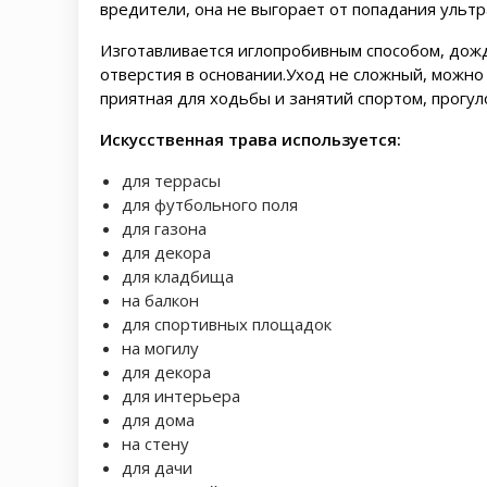
вредители, она не выгорает от попадания ульт
Изготавливается иглопробивным способом, дожд
отверстия в основании.Уход не сложный, можно
приятная для ходьбы и занятий спортом, прогул
Искусственная трава используется:
для террасы
для футбольного поля
для газона
для декора
для кладбища
на балкон
для спортивных площадок
на могилу
для декора
для интерьера
для дома
на стену
для дачи