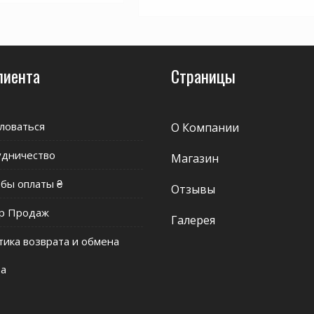
лиента
Страницы
ловаться
О Компании
удничество
Магазин
бы оплаты ₴
Отзывы
р Продаж
Галерея
ика возврата и обмена
ра