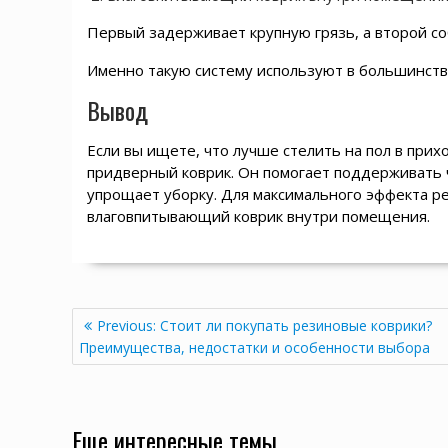
Первый задерживает крупную грязь, а второй соб
Именно такую систему используют в большинств
Вывод
Если вы ищете, что лучше стелить на пол в при
придверный коврик. Он помогает поддерживать ч
упрощает уборку. Для максимального эффекта р
влаговпитывающий коврик внутри помещения.
Навигация
Previous
Previous:
Стоит ли покупать резиновые коврики?
по
post:
Преимущества, недостатки и особенности выбора
записям
Еще интересные темы