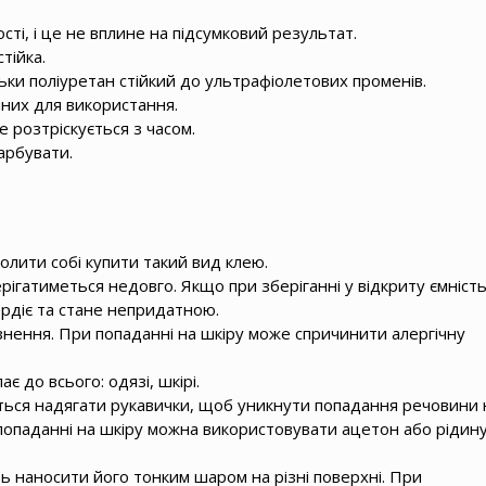
ті, і це не вплине на підсумковий результат.
тійка.
ьки поліуретан стійкий до ультрафіолетових променів.
чних для використання.
 розтріскується з часом.
арбувати.
олити собі купити такий вид клею.
рігатиметься недовго. Якщо при зберіганні у відкриту ємніст
ердіє та стане непридатною.
нення. При попаданні на шкіру може спричинити алергічну
 до всього: одязі, шкірі.
ься надягати рукавички, щоб уникнути попадання речовини 
 попаданні на шкіру можна використовувати ацетон або рідин
ь наносити його тонким шаром на різні поверхні. При