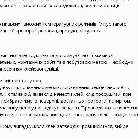
логості навколишнього середовища, оскільки реакція
 низьких і високих температурних режимів. Мінус такого
льної пропорції речовин, продукт зіпсується.
итися з інструкцією та дотримуватися її вказівок.
вельних, монтажних робіт та з побутовою метою. Необхідно
анесенням клейової суміші.
и чистою та сухою.
 взуття, поламаних меблів, проведення ремонтних робіт.
Потім виріб, який слід нанести клей, слід просушити, при
 прибрати жир із поверхні, достатньо протерти її спиртом.
а випущена у вигляді густої пасти, її розподіляють поверхн
уватись основних правил щодо нанесення клею з поліуретан
іншому випадку, коли клей затвердіє і розшириться, вийде