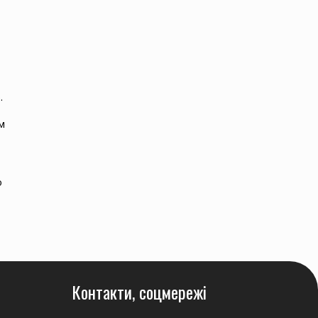
.
м
о
Контакти, соцмережі