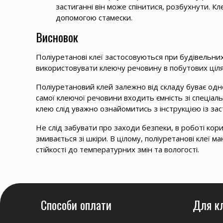
застиганні він може спінитися, розбухнути. К
допомогою стамески.
Висновок
Поліуретанові клеї застосовуються при будівельних
використовувати клеючу речовину в побутових цілях
Поліуретановий клей залежно від складу буває од
самої клеючої речовини входить ємність зі спеці
клею слід уважно ознайомитись з інструкцією із зас
Не слід забувати про заходи безпеки, в роботі кор
змивається зі шкіри. В цілому, поліуретанові клеї м
стійкості до температурних змін та вологості.
Способи оплати
Для к