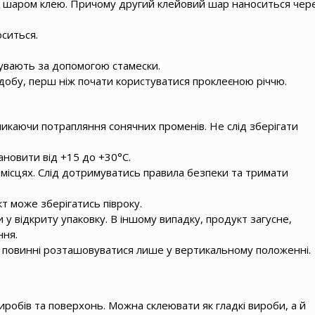
им шаром клею. Причому другий клейовий шар наноситься чер
оситься.
сувають за допомогою стамески.
 добу, перш ніж почати користуватися проклеєною річчю.
уникаючи потрапляння сонячних променів. Не слід зберігати
новити від +15 до +30°С.
місцях. Слід дотримуватись правила безпеки та тримати
т може зберігатись півроку.
 у відкриту упаковку. В іншому випадку, продукт загусне,
ння.
н, повинні розташовуватися лише у вертикальному положенні.
робів та поверхонь. Можна склеювати як гладкі вироби, а й