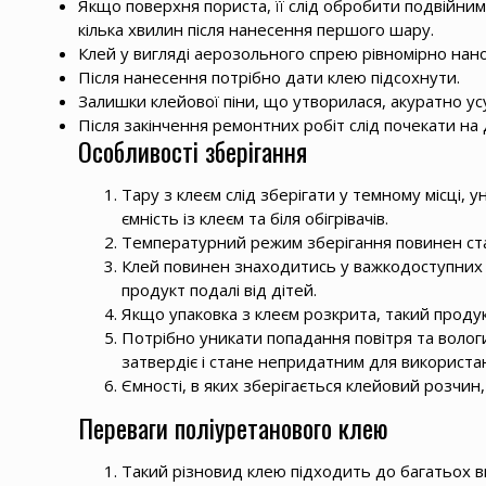
Якщо поверхня пориста, її слід обробити подвійн
кілька хвилин після нанесення першого шару.
Клей у вигляді аерозольного спрею рівномірно нан
Після нанесення потрібно дати клею підсохнути.
Залишки клейової піни, що утворилася, акуратно у
Після закінчення ремонтних робіт слід почекати на
Особливості зберігання
Тару з клеєм слід зберігати у темному місці, 
ємність із клеєм та біля обігрівачів.
Температурний режим зберігання повинен ста
Клей повинен знаходитись у важкодоступних 
продукт подалі від дітей.
Якщо упаковка з клеєм розкрита, такий продук
Потрібно уникати попадання повітря та вологи
затвердіє і стане непридатним для використа
Ємності, в яких зберігається клейовий розчи
Переваги поліуретанового клею
Такий різновид клею підходить до багатьох ви