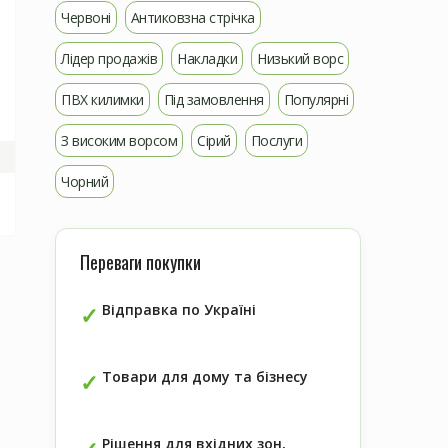
Червоні
Антиковзна стрічка
Лідер продажів
Накладки
Низький ворс
ПВХ килимки
Під замовлення
Популярні
З високим ворсом
Сірий
Послуги
Чорний
Переваги покупки
Відправка по Україні
Товари для дому та бізнесу
Рішення для вхідних зон,