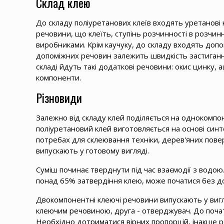
Склад клею
До складу поліуретанових клеїв входять уретанові 
речовини, що клеїть, ступінь розчинності в розчин
виробниками. Крім каучуку, до складу входять допо
допоміжних речовин залежить швидкість застигання,
складі йдуть такі додаткові речовини: окис цинку, 
компоненти.
Різновиди
Залежно від складу клей поділяється на одноком
поліуретановий клей виготовляється на основі синт
потребах для склеювання техніки, дерев'яних пов
випускають у готовому вигляді.
Суміш починає тверднути під час взаємодії з водою.
понад 65% затвердіння клею, може початися без д
Двокомпонентні клеючі речовини випускають у вигля
клеючим речовиною, друга - отверджувач. До поча
Необхідно дотриматися вірних пропорцій, інакше р