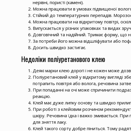
нерівні, пористі (камені).
Можна працювати в умовах підвищеної вологос
Стійкий до температурних перепадів. Морозос
Можна працювати на відкритому повітрі, оскіл
Випускається у різних упаковках та видах зру
Довговічний та надійний. Тримає форму, що не
За потреби його можна відшліфувати або поф
Досить швидко застигає.
Недоліки поліуретанового клею
Деякі марки клею дорогі і не кожен може дозв
Поліуретановий клей у відкритому вигляді збе
потрапить повітря або волога, речовина затв
При попаданні на очі може спричинити подраз
реакцію.
Клей має дуже липку основу та швидко прилипає
При роботі з клейовим розчином рекомендуєт
шкіру. Речовина їдка і важко змивається. При
для зняття лаку.
Клей такого сорту добре піниться. Тому радят