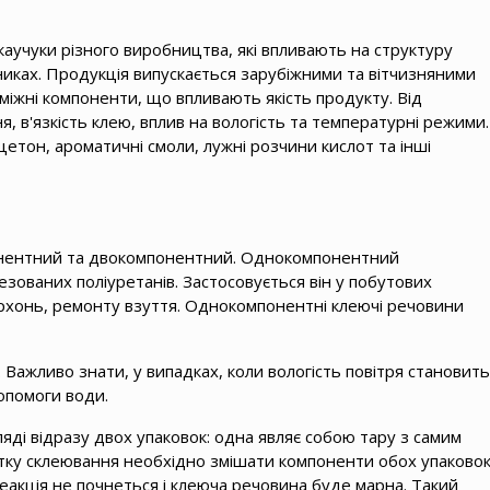
каучуки різного виробництва, які впливають на структуру
никах. Продукція випускається зарубіжними та вітчизняними
міжні компоненти, що впливають якість продукту. Від
 в'язкість клею, вплив на вологість та температурні режими.
ацетон, ароматичні смоли, лужні розчини кислот та інші
понентний та двокомпонентний. Однокомпонентний
езованих поліуретанів. Застосовується він у побутових
ерхонь, ремонту взуття. Однокомпонентні клеючі речовини
 Важливо знати, у випадках, коли вологість повітря становить
опомоги води.
ді відразу двох упаковок: одна являє собою тару з самим
тку склеювання необхідно змішати компоненти обох упаковок
еакція не почнеться і клеюча речовина буде марна. Такий