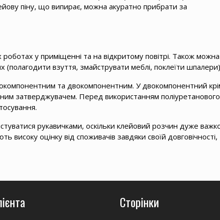
лейову піну, що випирає, можна акуратно прибрати за
 роботах у приміщенні та на відкритому повітрі. Також можна
 (полагодити взуття, змайструвати меблі, поклеїти шпалери)
нокомпонентним та двокомпонентним. У двокомпонентний крі
альним затверджувачем. Перед використанням поліуретанового
тосування.
истуватися рукавичками, оскільки клейовий розчин дуже важк
ають високу оцінку від споживачів завдяки своїй довговічності,
лієнта
Сторінки