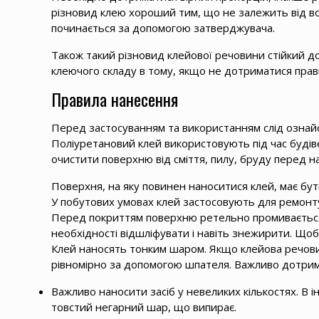
різновид клею хороший тим, що не залежить від во
починається за допомогою затверджувача.
Також такий різновид клейової речовини стійкий до
клеючого складу в тому, якщо не дотриматися прави
Правила нанесення
Перед застосуванням та використанням слід ознайом
Поліуретановий клей використовують під час буді
очистити поверхню від сміття, пилу, бруду перед н
Поверхня, на яку повинен наноситися клей, має бут
У побутових умовах клей застосовують для ремонту
Перед покриттям поверхню ретельно промивається. 
необхідності відшліфувати і навіть знежирити. Щоб
Клей наносять тонким шаром. Якщо клейова речовин
рівномірно за допомогою шпателя. Важливо дотрим
Важливо наносити засіб у невеликих кількостях. В 
товстий негарний шар, що випирає.