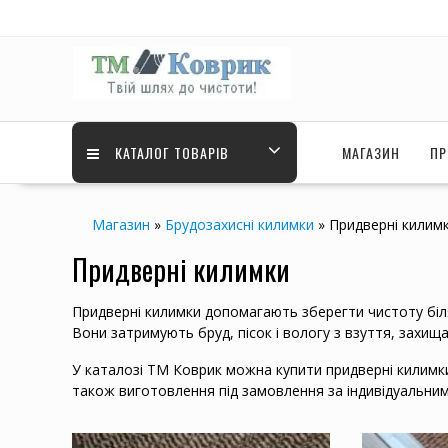
Перейти
до
вмісту
КАТАЛОГ ТОВАРІВ
МАГАЗИН
ПР
Магазин
»
Брудозахисні килимки
»
Придверні килим
Придверні килимки
Придверні килимки допомагають зберегти чистоту біля
Вони затримують бруд, пісок і вологу з взуття, захищ
У каталозі ТМ Коврик можна купити придверні килимки р
також виготовлення під замовлення за індивідуальним