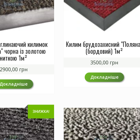
глинаючий килимок
Килим брудозахисний "Поляна
" чорна із золотою
(бордовий) 1м²
ниткою 1м²
3500,00
грн
2900,00
грн
Докладніше
Докладніше
ЗНИЖКА!