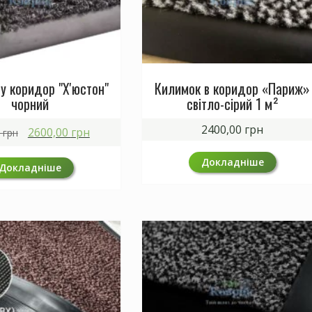
у коридор "Х'юстон"
Килимок в коридор «Париж»
чорний
світло-сірий 1 м²
Оригінальна
Поточна
2400,00
грн
2600,00
грн
0
грн
ціна:
ціна:
2700,00 грн.
2600,00 грн.
Докладніше
Докладніше