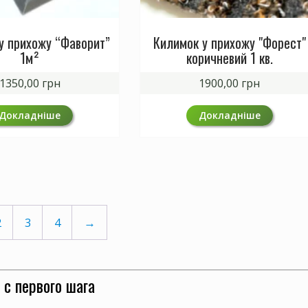
у прихожу “Фаворит”
Килимок у прихожу "Форест"
1м²
коричневий 1 кв.
1350,00
грн
1900,00
грн
Докладніше
Докладніше
2
3
4
→
с первого шага