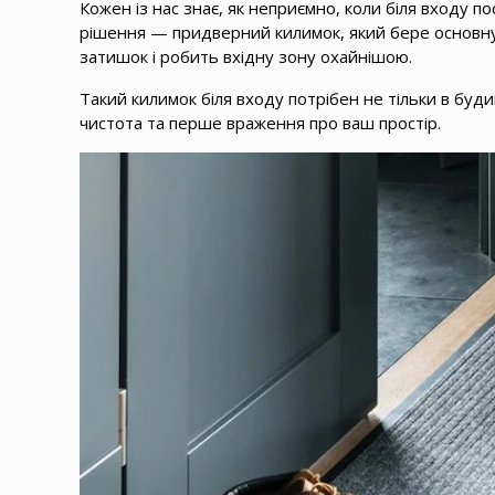
Кожен із нас знає, як неприємно, коли біля входу п
рішення — придверний килимок, який бере основну 
затишок і робить вхідну зону охайнішою.
Такий килимок біля входу потрібен не тільки в будин
чистота та перше враження про ваш простір.