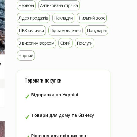
Червоні
Антиковзна стрічка
Лідер продажів
Накладки
Низький ворс
ПВХ килимки
Під замовлення
Популярні
З високим ворсом
Сірий
Послуги
Чорний
"
Переваги покупки
Відправка по Україні
Товари для дому та бізнесу
Рішення для вхідних зон,