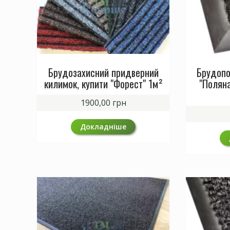
Брудозахисний придверний
Брудопо
килимок, купити "Форест" 1м²
"Поляна
1900,00
грн
Докладніше