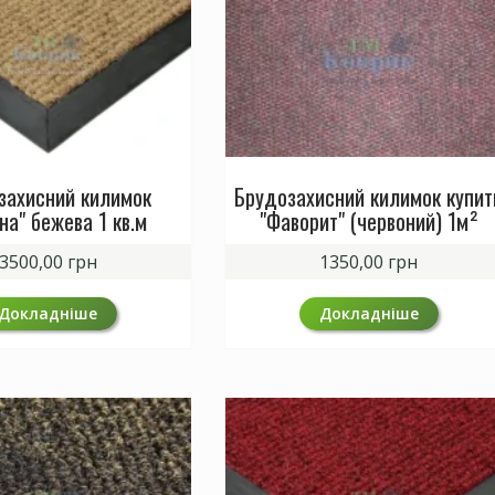
захисний килимок
Брудозахисний килимок купит
на" бежева 1 кв.м
"Фаворит" (червоний) 1м²
3500,00
грн
1350,00
грн
Докладніше
Докладніше