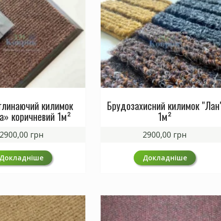
глинаючий килимок
Брудозахисний килимок "Лан
а» коричневий 1м²
1м²
2900,00
грн
2900,00
грн
Докладніше
Докладніше