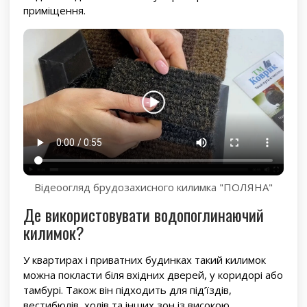
приміщення.
Відеоогляд брудозахисного килимка "ПОЛЯНА"
Де використовувати водопоглинаючий
килимок?
У квартирах і приватних будинках такий килимок
можна покласти біля вхідних дверей, у коридорі або
тамбурі. Також він підходить для під’їздів,
вестибюлів, холів та інших зон із високою