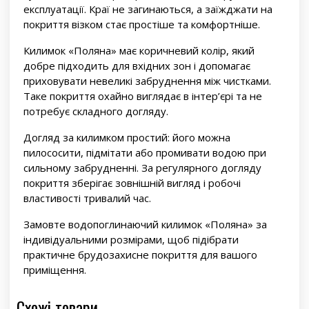
експлуатації. Краї не загинаються, а заїжджати на
покриття візком стає простіше та комфортніше.
Килимок «Поляна» має коричневий колір, який
добре підходить для вхідних зон і допомагає
приховувати невеликі забруднення між чистками.
Таке покриття охайно виглядає в інтер’єрі та не
потребує складного догляду.
Догляд за килимком простий: його можна
пилососити, підмітати або промивати водою при
сильному забрудненні. За регулярного догляду
покриття зберігає зовнішній вигляд і робочі
властивості тривалий час.
Замовте водопоглинаючий килимок «Поляна» за
індивідуальними розмірами, щоб підібрати
практичне брудозахисне покриття для вашого
приміщення.
Схожі товари