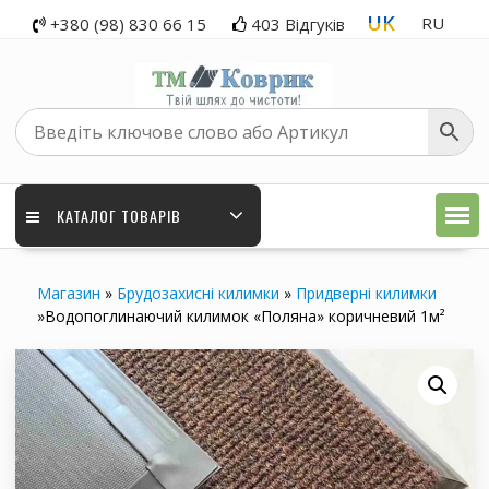
Перейти
UK
RU
+380 (98) 830 66 15
403 Відгуків
до
вмісту
КАТАЛОГ ТОВАРІВ
Магазин
»
Брудозахисні килимки
»
Придверні килимки
»
Водопоглинаючий килимок «Поляна» коричневий 1м²