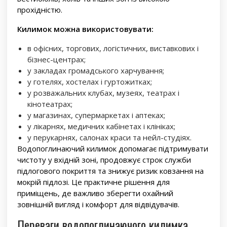
прохідністю.
Килимок можна використовувати:
в офісних, торгових, логістичних, виставкових і
бізнес-центрах;
у закладах громадського харчування;
у готелях, хостелах і гуртожитках;
у розважальних клубах, музеях, театрах і
кінотеатрах;
у магазинах, супермаркетах і аптеках;
у лікарнях, медичних кабінетах і клініках;
у перукарнях, салонах краси та нейл-студіях.
Водопоглинаючий килимок допомагає підтримувати
чистоту у вхідній зоні, продовжує строк служби
підлогового покриття та знижує ризик ковзання на
мокрій підлозі. Це практичне рішення для
приміщень, де важливо зберегти охайний
зовнішній вигляд і комфорт для відвідувачів.
Переваги водопоглинаючого килимка