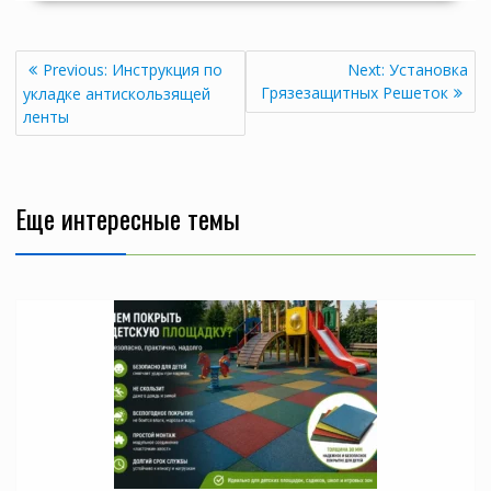
Навигация
Previous
Next
Previous:
Инструкция по
Next:
Установка
по
post:
post:
Грязезащитных Решеток
укладке антискользящей
записям
ленты
Еще интересные темы