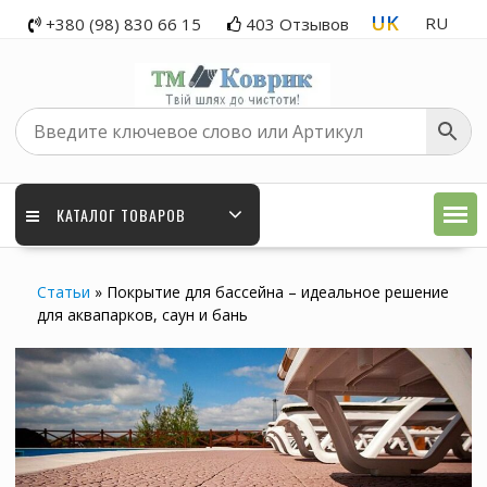
Skip
UK
RU
+380 (98) 830 66 15
403 Отзывов
to
content
КАТАЛОГ ТОВАРОВ
Статьи
»
Покрытие для бассейна – идеальное решение
для аквапарков, саун и бань