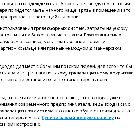
интерьера на одежде и еде. А так станет воздухом которым
ра прийдется мыть намного чаще. Грязь в помещении это
 превращает в настоящий гадюшник.
х использования
грязесборных систем
, затраты на уборку
а тратится на более важные задания.
Грязезащитные
азмерам заказчика, могут быть разной формы и
дартном крыльце или при нынче модном дизайнерском
ходят для мест с большим потоком людей, для того что бы
ить два или три шага по такому
грязезащитному покрытию
.
е никто не остановится и не станет тереть ноги
зи, а посетители даже не осознают, что заходят уже в
 внимания современного предпринимателя, ведь вход и само
рязезащитная система
по очистке обуви от грязи должна
ты теперь и у нас.
Купите алюминиевую решетку
на
ченном настроение.