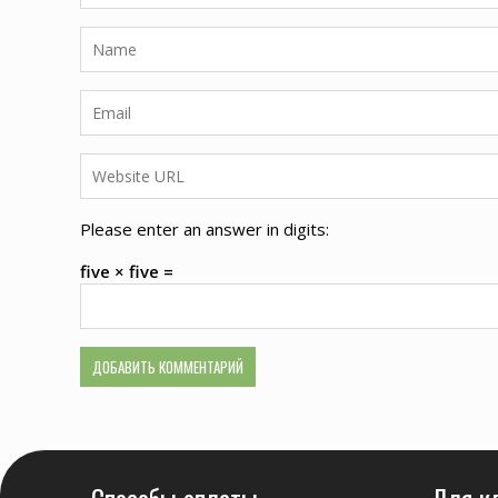
Please enter an answer in digits:
five × five =
Способы оплаты
Для к