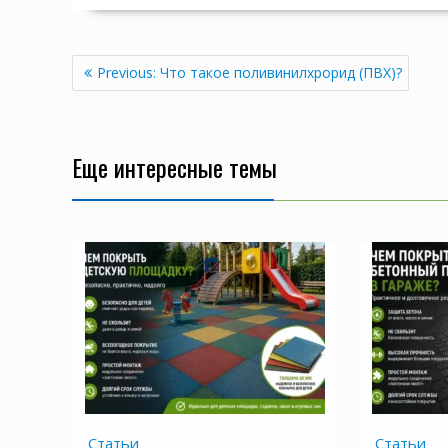
Навигация
Previous
Previous:
Что такое поливинилхрорид (ПВХ)?
по
post:
записям
Еще интересные темы
Статьи
Статьи