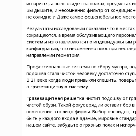
испарится, а пыль осядет на полках, предметах 
Вы дышите, и несомненно фильтр от кондиционе
не солидно и Даже самое фешенебельное место
Результаты исследований показали что в места
сокращаются, а время обслуживающего персонал
системы
изготавливаются по индивидуальным р
конфигурации, что несомненно плюс при нестан
направлении геометрия.
Профессиональные системы по сбору мусора, под
подошва стала чистой человеку достаточно ступ
В 21 веке когда люди привыкли спешить, поверьт
о
грязезащитную систему
.
Грязезащитная решетка
чистит подошву от гря
чистой обуви. Такой фокус вряд ли оставит без
помещение это лицо фирмы. Выбор очевиден,
г
быть у каждого входа в здание, мировые стандар
нашем сайте, забудьте о грязных полах и испор