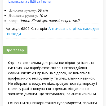
Ціна вказана з ПДВ за 1 пог.м
Ширина рулону:
50 мм
Довжина рулону:
10 м
Колір:
Чорно-білий фотолюмінесцентний
Артикул:
6805
Категорія:
Антиковзна стрічка, накладки
на сходи.
Про товар
Стрічка сигнальна
для розмітки підлог, унікальна
система, яка відображає світло. Світловідбивні
смужки клеяться прямо на підлогу, не вимагають
професійного інструменту та спеціальних навичок.
Не вбирають воду, не відшаровуються від морозу і
спеки, у разі зношування в деяких місцях легко
замінити ділянки, що зіпсувалися, за лічені хвилини.
Основні місця використання супермаркети, паркінги