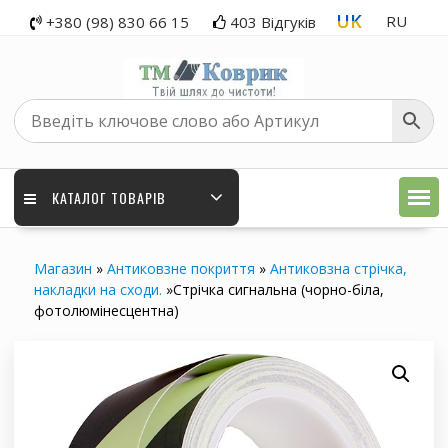
Перейти
UK
RU
+380 (98) 830 66 15
403 Відгуків
до
вмісту
КАТАЛОГ ТОВАРІВ
Магазин
»
Антиковзне покриття
»
Антиковзна стрічка,
накладки на сходи.
»
Стрічка сигнальна (чорно-біла,
фотолюмінесцентна)