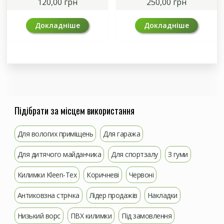
120,00
грн
250,00
грн
Докладніше
Докладніше
Підібрати за місцем використання
Для вологих приміщень
Для гаража
Для дитячого майданчика
Для спортзалу
З гуми
Килимки Kleen-Tex
Коричневі
Червоні
Антиковзна стрічка
Лідер продажів
Накладки
Низький ворс
ПВХ килимки
Під замовлення