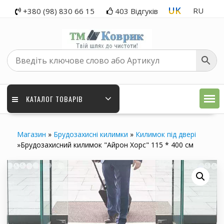
Перейти
UK
RU
+380 (98) 830 66 15
403 Відгуків
до
вмісту
КАТАЛОГ ТОВАРІВ
Магазин
»
Брудозахисні килимки
»
Килимок під двері
»
Брудозахисний килимок "Айрон Хорс" 115 * 400 см