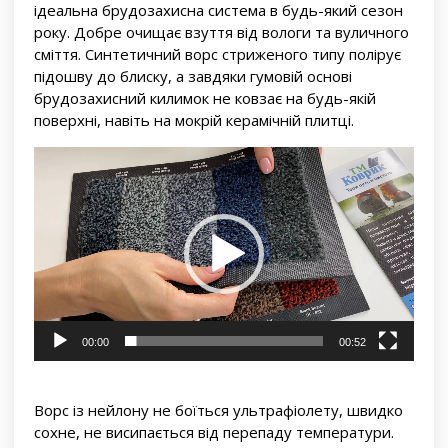
ідеальна брудозахисна система в будь-який сезон
року. Добре очищає взуття від вологи та вуличного
сміття. Синтетичний ворс стриженого типу полірує
підошву до блиску, а завдяки гумовій основі
брудозахисний килимок не ковзає на будь-якій
поверхні, навіть на мокрій керамічній плитці.
Відеопрогравач
00:00
00:52
Ворс із нейлону не боїться ультрафіолету, швидко
сохне, не висипається від перепаду температури.