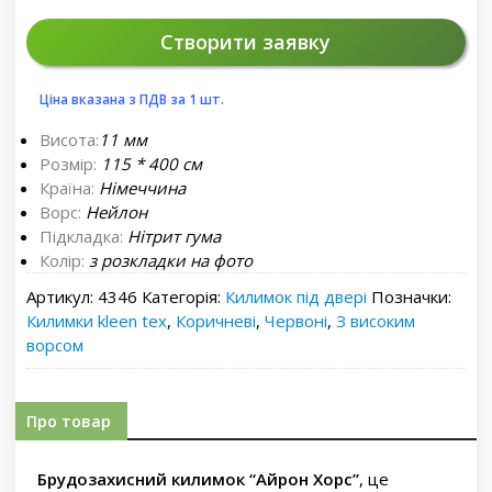
Створити заявку
Ціна вказана з ПДВ за 1 шт.
Висота:
11 мм
Розмір:
115 * 400 см
Країна:
Німеччина
Ворс:
Нейлон
Підкладка:
Нітрит гума
Колір:
з розкладки на фото
Артикул:
4346
Категорія:
Килимок під двері
Позначки:
Килимки kleen tex
,
Коричневі
,
Червоні
,
З високим
ворсом
Про товар
Брудозахисний килимок “Айрон Хорс”
, це