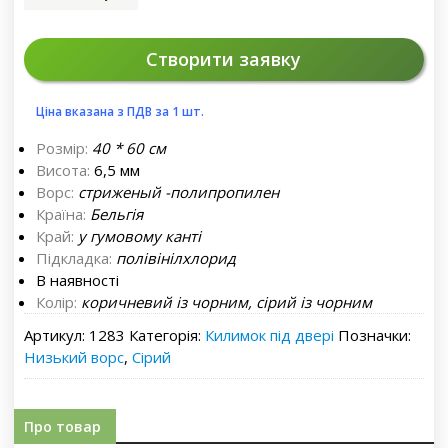
Створити заявку
Ціна вказана з ПДВ за 1 шт.
Розмір:
40 * 60 см
Висота:
6,5 мм
Ворс:
стриженый -полипропилен
Країна:
Бельгія
Край:
у гумовому канті
Підкладка:
полівінілхлорид
В наявності
Колір:
коричневий із чорним, сірий із чорним
Артикул:
1283
Категорія:
Килимок під двері
Позначки:
Низький ворс
,
Сірий
Про товар