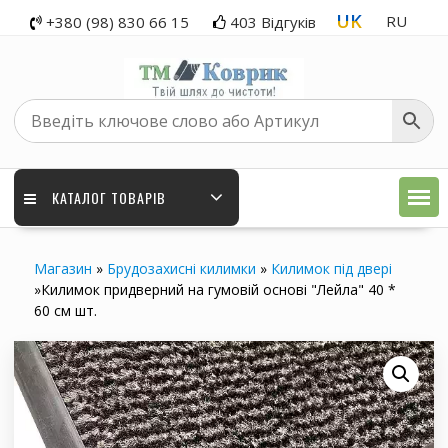
Перейти
UK
RU
+380 (98) 830 66 15
403 Відгуків
до
вмісту
КАТАЛОГ ТОВАРІВ
Магазин
»
Брудозахисні килимки
»
Килимок під двері
»
Килимок придверний на гумовій основі "Лейла" 40 *
60 см шт.