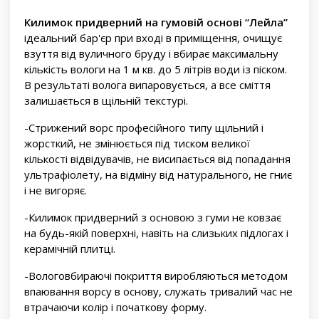
Килимок придверний на гумовій основі “Лейла”
ідеальний бар'єр при вході в приміщення, очищує
взуття від вуличного бруду і вбирає максимальну
кількість вологи на 1 м кв. до 5 літрів води із піском.
В результаті волога випаровується, а все сміття
залишається в щільній текстурі.
-Стрижений ворс професійного типу щільний і
жорсткий, не змінюється під тиском великої
кількості відвідувачів, не висипається від попадання
ультрафіолету, на відміну від натурального, не гниє
і не вигоряє.
-Килимок придверний з основою з гуми не ковзає
на будь-якій поверхні, навіть на слизьких підлогах і
керамічній плитці.
-Вологовбираючі покриття виробляються методом
впаювання ворсу в основу, служать тривалий час не
втрачаючи колір і початкову форму.