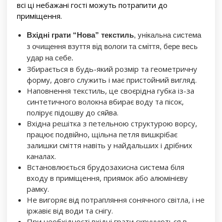
всі ці небажані гості можуть потрапити до
приміщення.
Вхідні грати “Нова” текстиль
, унікальна система
з очищення взуття від вологи та сміття, бере весь
удар на себе.
Збирається в будь-який розмір та геометричну
форму, довго служить і має пристойний вигляд.
Наповнення текстиль, це своєрідна губка із-за
синтетичного волокна вбирає воду та пісок,
полірує підошву до сяйва.
Вхідна решітка з петельною структурою ворсу,
працює подвійно, щільна петля вишкрібає
залишки сміття навіть у найдальших і дрібних
каналах.
Встановлюється брудозахисна система біля
входу в приміщення, приямок або алюмінієву
рамку.
Не вигоряє від потрапляння сонячного світла, і не
іржавіє від води та снігу.
При необхідності вхідні грати скручуються в