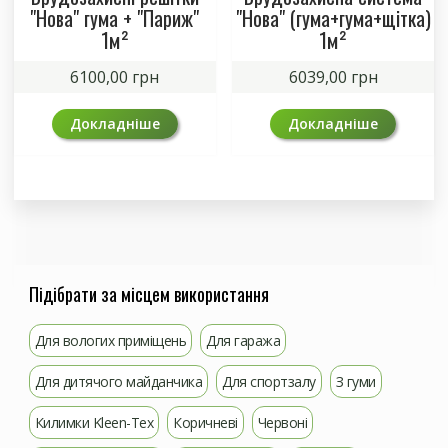
"Нова" гума + "Париж"
"Нова" (гума+гума+щітка)
1м²
1м²
6100,00
грн
6039,00
грн
Докладніше
Докладніше
Підібрати за місцем використання
Для вологих приміщень
Для гаража
Для дитячого майданчика
Для спортзалу
З гуми
Килимки Kleen-Tex
Коричневі
Червоні