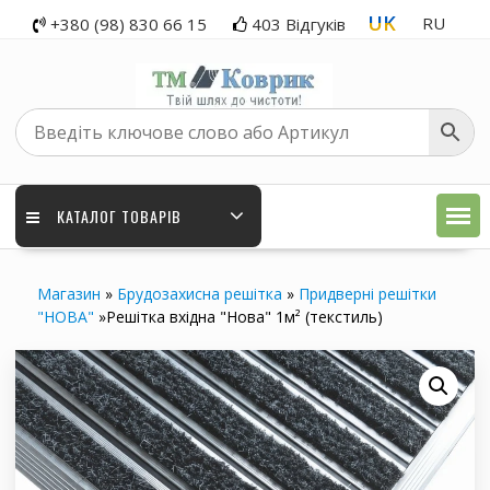
Перейти
UK
RU
+380 (98) 830 66 15
403 Відгуків
до
вмісту
КАТАЛОГ ТОВАРІВ
Магазин
»
Брудозахисна решітка
»
Придверні решітки
"НОВА"
»
Решітка вхідна "Нова" 1м² (текстиль)