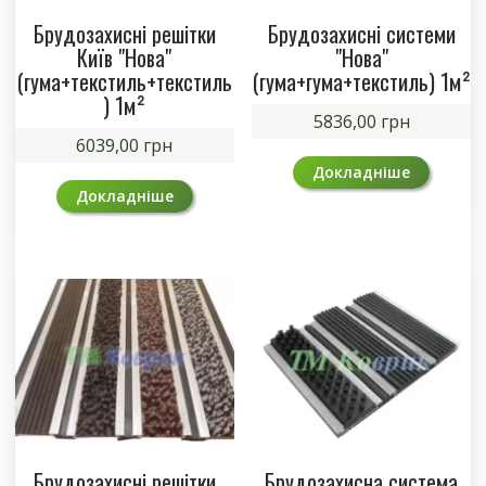
Брудозахисні решітки
Брудозахисні системи
Київ "Нова"
"Нова"
(гума+текстиль+текстиль
(гума+гума+текстиль) 1м²
) 1м²
5836,00
грн
6039,00
грн
Докладніше
Докладніше
Брудозахисні решітки
Брудозахисна система