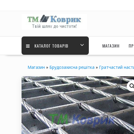
Перейти
до
вмісту
КАТАЛОГ ТОВАРІВ
МАГАЗИН
ПР
Магазин
»
Брудозахисна решітка
»
Гратчастий наст