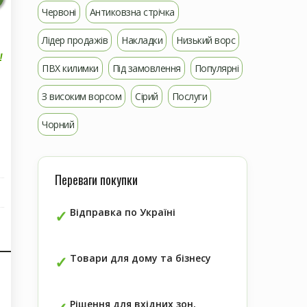
Червоні
Антиковзна стрічка
Лідер продажів
Накладки
Низький ворс
!
ПВХ килимки
Під замовлення
Популярні
З високим ворсом
Сірий
Послуги
Чорний
Переваги покупки
Відправка по Україні
Товари для дому та бізнесу
Рішення для вхідних зон,