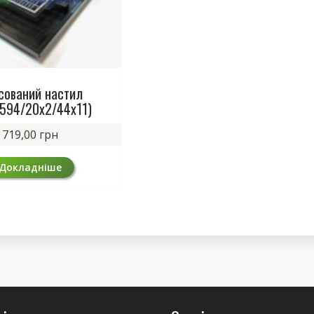
сований настил
594/20х2/44х11)
719,00
грн
Докладніше