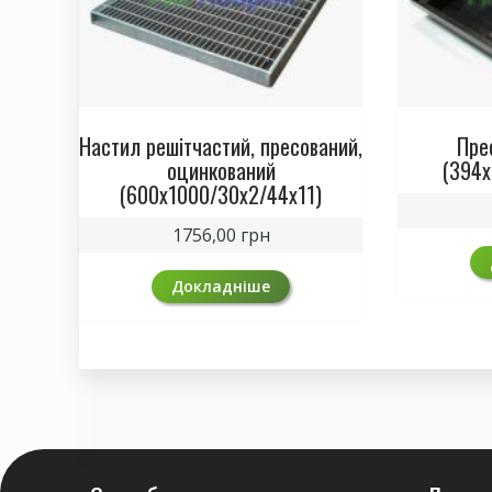
Настил решітчастий, пресований,
Пре
оцинкований
(394х
(600х1000/30х2/44х11)
1756,00
грн
Докладніше