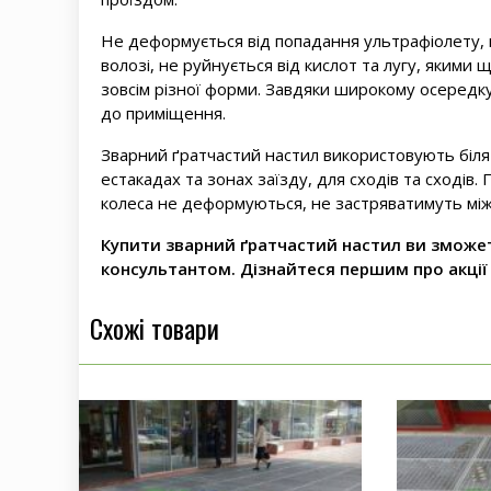
Не деформується від попадання ультрафіолету, н
волозі, не руйнується від кислот та лугу, якими
зовсім різної форми. Завдяки широкому осередк
до приміщення.
Зварний ґратчастий настил використовують біля 
естакадах та зонах заїзду, для сходів та сходів
колеса не деформуються, не застряватимуть між
Купити зварний ґратчастий настил ви зможет
консультантом. Дізнайтеся першим про акції
Схожі товари