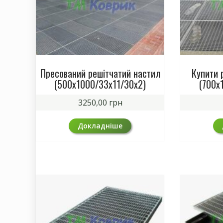
Пресований решітчатий настил
Купити 
(500х1000/33х11/30х2)
(700х
3250,00
грн
Докладніше