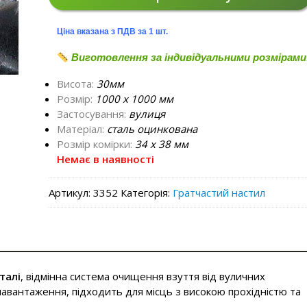
Ціна вказана з ПДВ за 1 шт.
Виготовлення за індивідуальними розмірами
Висота:
30мм
Розмір:
1000 х 1000 мм
Застосування:
вулиця
Матеріал:
сталь оцинкована
Розмір комірки:
34 х 38 мм
Немає в наявності
Артикул:
3352
Категорія:
Гратчастий настил
талі
, відмінна система очищення взуття від вуличних
авантаження, підходить для місць з високою прохідністю та