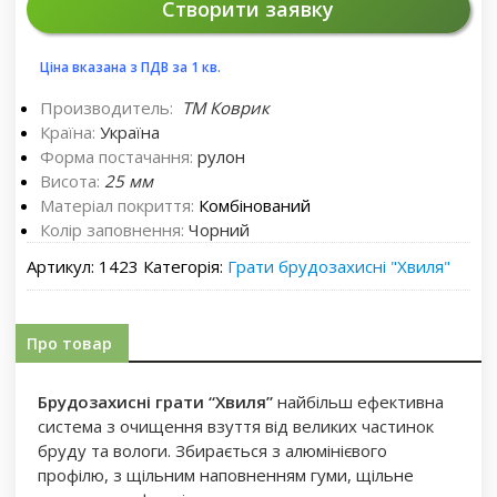
Створити заявку
Ціна вказана з ПДВ за 1 кв.
Производитель:
ТМ Коврик
Країна:
Україна
Форма постачання:
рулон
Висота:
25 мм
Матеріал покриття:
Комбінований
Колір заповнення:
Чорний
Артикул:
1423
Категорія:
Грати брудозахисні "Хвиля"
Про товар
Брудозахисні грати “Хвиля”
найбільш ефективна
система з очищення взуття від великих частинок
бруду та вологи. Збирається з алюмінієвого
профілю, з щільним наповненням гуми, щільне