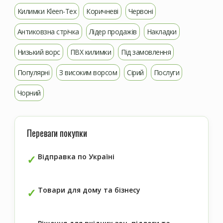
Килимки Kleen-Tex
Коричневі
Червоні
Антиковзна стрічка
Лідер продажів
Накладки
Низький ворс
ПВХ килимки
Під замовлення
Популярні
З високим ворсом
Сірий
Послуги
Чорний
Переваги покупки
Відправка по Україні
Товари для дому та бізнесу