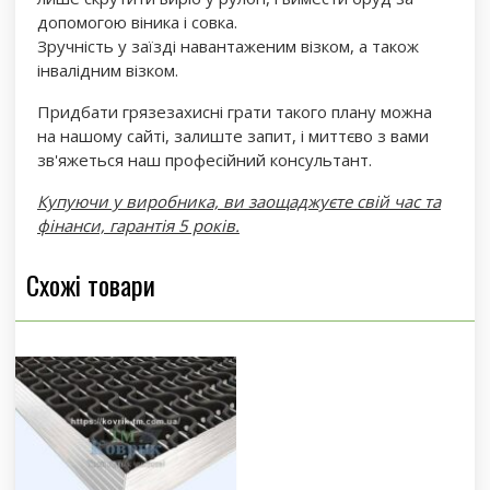
допомогою віника і совка.
Зручність у заїзді навантаженим візком, а також
інвалідним візком.
Придбати грязезахисні грати такого плану можна
на нашому сайті, залиште запит, і миттєво з вами
зв'яжеться наш професійний консультант.
Купуючи у виробника, ви заощаджуєте свій час та
фінанси, гарантія 5 років.
Схожі товари