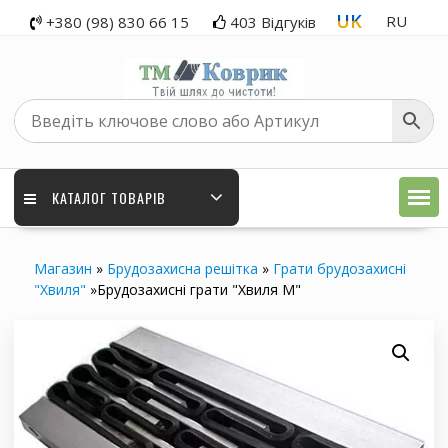
Перейти
UK
RU
+380 (98) 830 66 15
403 Відгуків
до
вмісту
КАТАЛОГ ТОВАРІВ
Магазин
»
Брудозахисна решітка
»
Грати брудозахисні
"Хвиля"
»
Брудозахисні грати "Хвиля М"