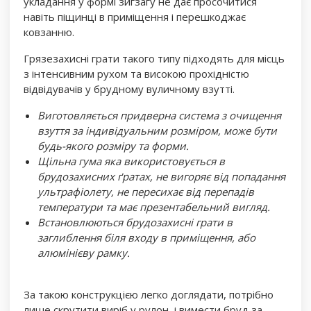
укладання у формі зигзагу не дає просочитися
навіть піщинці в приміщення і перешкоджає
ковзанню.
Грязезахисні грати такого типу підходять для місць
з інтенсивним рухом та високою прохідністю
відвідувачів у брудному вуличному взутті.
Виготовляється придверна система з очищення
взуття за індивідуальним розміром, може бути
будь-якого розміру та форми.
Щільна гума яка використовується в
брудозахисних ґратах, не вигоряє від попадання
ультрафіолету, не пересихає від перепадів
температури та має презентабельний вигляд.
Встановлюються брудозахисні грати в
заглиблення біля входу в приміщення, або
алюмінієву рамку.
За такою конструкцією легко доглядати, потрібно
лише скрутити виріб у рулон, і вимести бруд за