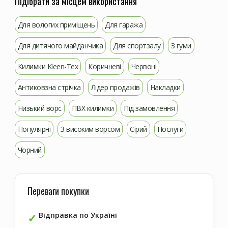
Підібрати за місцем використання
Для вологих приміщень
Для гаража
Для дитячого майданчика
Для спортзалу
З гуми
Килимки Kleen-Tex
Коричневі
Червоні
Антиковзна стрічка
Лідер продажів
Накладки
Низький ворс
ПВХ килимки
Під замовлення
Популярні
З високим ворсом
Сірий
Послуги
Чорний
Переваги покупки
Відправка по Україні