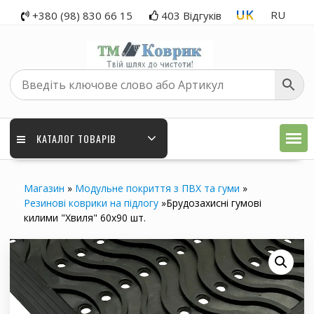
Перейти
UK
RU
+380 (98) 830 66 15
403 Відгуків
до
вмісту
КАТАЛОГ ТОВАРІВ
Магазин
»
Модульне покриття з ПВХ та гуми
»
Резинові коврики на підлогу
»
Брудозахисні гумові
килими "Хвиля" 60х90 шт.