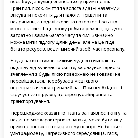
весь бруд з вулиці опиняється у приміщенні.
Гран пил, пісок, сміття та волога здатні назавжди
зіпсувати покриття для підлоги. Тріщини та
подряпини, а надалі сколи та потертості ось що
може статися. І що знову робити ремонт, це дуже
затратно і займе багато часу та сил. Звичайно
можна мити підлогу цілий день, але на це піде
багато ресурсів, води, миючий засіб, час персоналу.
Брудозахисні гумові килими чудово очищають
підошву від вуличного сміття, за рахунок гарного
зчеплення з будь-якою поверхнею не ковзає і не
переміщається, перебуває в місці свого
перепризначення тривалий час. При необхідності
скручується в рулон, це спрощує збирання та
транспортування.
Перешкоджає ковзанню навіть за наявності снігу та
води, не має характерного запаху, може бути як у
приміщенні так і на відкритому повітрі. Не боїться
ультрафіолету, і агресивного середовища, гасів,