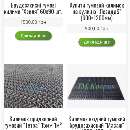
Брудозахисні гумові
Купити гумовий килимок
килими "Хвиля" 60х90 шт.
на вулицю "ЛевадаS"
(600×1200мм)
1500,00
грн
900,00
грн
Докладніше
Докладніше
Килимок придверний
Килимок вхідний гумовий
гумовий "Тетра" 15мм 1м²
брудозахисний "Масаж"