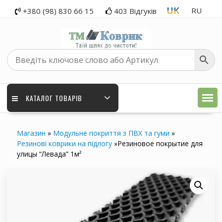
Перейти
UK
RU
+380 (98) 830 66 15
403 Відгуків
до
вмісту
КАТАЛОГ ТОВАРІВ
Магазин
»
Модульне покриття з ПВХ та гуми
»
Резинові коврики на підлогу
»
Резиновое покрытие для
улицы “Левада” 1м²