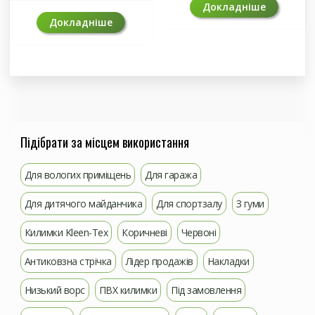
Докладніше
Докладніше
Підібрати за місцем використання
Для вологих приміщень
Для гаража
Для дитячого майданчика
Для спортзалу
З гуми
Килимки Kleen-Tex
Коричневі
Червоні
Антиковзна стрічка
Лідер продажів
Накладки
Низький ворс
ПВХ килимки
Під замовлення