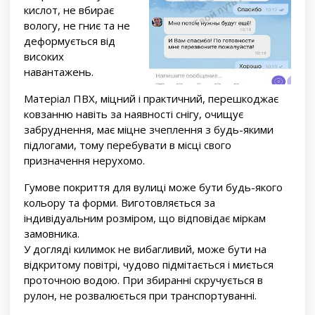
кислот, не вбирає
вологу, не гниє та не
деформується від
високих
навантажень.
Матеріал ПВХ, міцний і практичний, перешкоджає
ковзанню навіть за наявності снігу, очищує
забруднення, має міцне зчеплення з будь-якими
підлогами, тому перебувати в місці свого
призначення нерухомо.
Гумове покриття для вулиці може бути будь-якого
кольору та форми. Виготовляється за
індивідуальним розміром, що відповідає міркам
замовника.
У догляді килимок не вибагливий, може бути на
відкритому повітрі, чудово підмітається і миється
проточною водою. При збиранні скручується в
рулон, не розвалюється при транспортуванні.