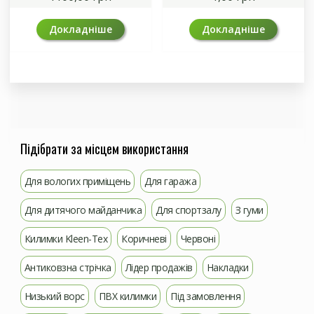
Докладніше
Докладніше
Підібрати за місцем використання
Для вологих приміщень
Для гаража
Для дитячого майданчика
Для спортзалу
З гуми
Килимки Kleen-Tex
Коричневі
Червоні
Антиковзна стрічка
Лідер продажів
Накладки
Низький ворс
ПВХ килимки
Під замовлення