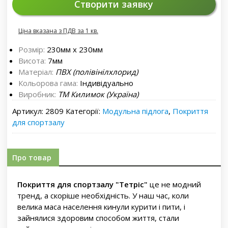
Створити заявку
Ціна вказана з ПДВ за 1 кв.
Розмір:
230мм х 230мм
Висота:
7мм
Матеріал:
ПВХ (полівінілхлорид)
Кольорова гама:
Індивідуально
Виробник:
ТМ Килимок (Україна)
Артикул:
2809
Категорії:
Модульна підлога
,
Покриття
для спортзалу
Про товар
Покриття для спортзалу "Тетріс"
це не модний
тренд, а скоріше необхідність. У наш час, коли
велика маса населення кинули курити і пити, і
зайнялися здоровим способом життя, стали