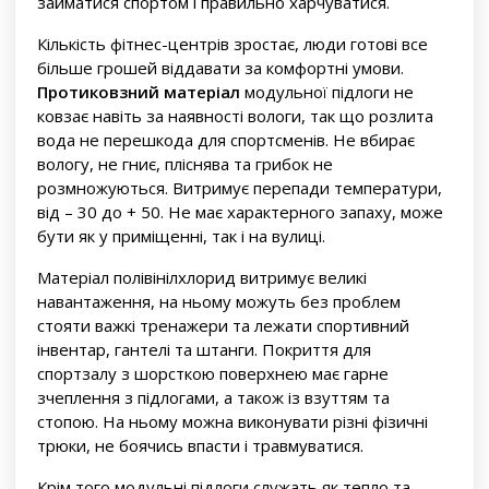
займатися спортом і правильно харчуватися.
Кількість фітнес-центрів зростає, люди готові все
більше грошей віддавати за комфортні умови.
Протиковзний матеріал
модульної підлоги не
ковзає навіть за наявності вологи, так що розлита
вода не перешкода для спортсменів. Не вбирає
вологу, не гниє, пліснява та грибок не
розмножуються. Витримує перепади температури,
від – 30 до + 50. Не має характерного запаху, може
бути як у приміщенні, так і на вулиці.
Матеріал полівінілхлорид витримує великі
навантаження, на ньому можуть без проблем
стояти важкі тренажери та лежати спортивний
інвентар, гантелі та штанги. Покриття для
спортзалу з шорсткою поверхнею має гарне
зчеплення з підлогами, а також із взуттям та
стопою. На ньому можна виконувати різні фізичні
трюки, не боячись впасти і травмуватися.
Крім того модульні підлоги служать як тепло та