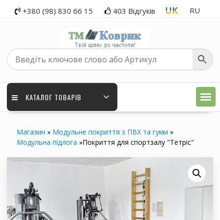
Перейти
UK
RU
+380 (98) 830 66 15
403 Відгуків
до
вмісту
КАТАЛОГ ТОВАРІВ
Магазин
»
Модульне покриття з ПВХ та гуми
»
Модульна підлога
»
Покриття для спортзалу "Тетріс"