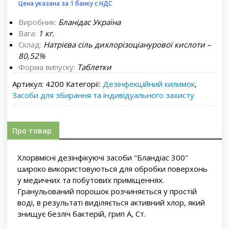
Цена указана за 1 банку с НДС
Виробник:
Бланідас Україна
Вага:
1 кг.
Склад:
Натрієва сіль дихлорізоціанурової кислоти –
80,52%
Форма випуску:
Таблетки
Артикул:
4200
Категорії:
Дезінфекційний килимок
,
Засоби для збирання та індивідуального захисту
Про товар
Хлорвмісні дезінфікуючі засоби "Бландіас 300"
широко використовуються для обробки поверхонь
у медичних та побутових приміщеннях.
Гранульований порошок розчиняється у простій
воді, в результаті виділяється активний хлор, який
знищує безліч бактерій, грип А, Ст.