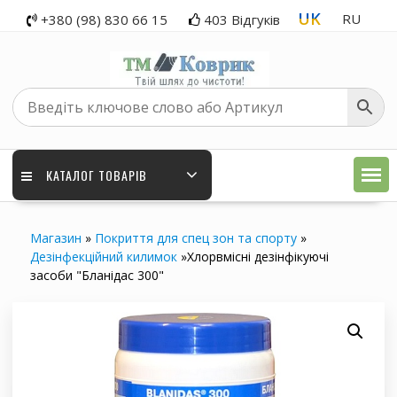
Перейти
UK
RU
+380 (98) 830 66 15
403 Відгуків
до
вмісту
КАТАЛОГ ТОВАРІВ
Магазин
»
Покриття для спец зон та спорту
»
Дезінфекційний килимок
»
Хлорвмісні дезінфікуючі
засоби "Бланідас 300"