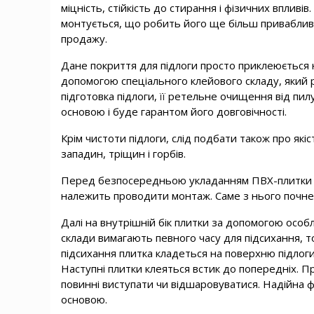
міцність, стійкість до стирання і фізичних вплив
монтується, що робить його ще більш привабливим
продажу.
Дане покриття для підлоги просто приклеюється 
допомогою спеціального клейового складу, який 
підготовка підлоги, її ретельне очищення від пи
основою і буде гарантом його довговічності.
Крім чистоти підлоги, слід подбати також про які
западин, тріщин і горбів.
Перед безпосередньою укладанням ПВХ-плитки в
належить проводити монтаж. Саме з нього почнет
Далі на внутрішній бік плитки за допомогою осо
склади вимагають певного часу для підсихання, т
підсихання плитка кладеться на поверхню підлоги 
Наступні плитки клеяться встик до попередніх. П
повинні виступати чи відшаровуватися. Надійна фі
основою.