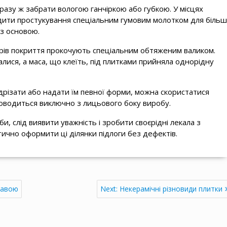
дразу ж забрати вологою ганчіркою або губкою. У місцях
дити простукування спеціальним гумовим молотком для більш
з основою.
етрів покриття прокочують спеціальним обтяженим валиком.
алися, а маса, що клеїть, під плитками прийняла однорідну
ідрізати або надати їм певної форми, можна скористатися
оводиться виключно з лицьового боку виробу.
би, слід виявити уважність і зробити своєрідні лекала з
ично оформити ці ділянки підлоги без дефектів.
Next
равою
Next:
Некерамічні різновиди плитки
post: