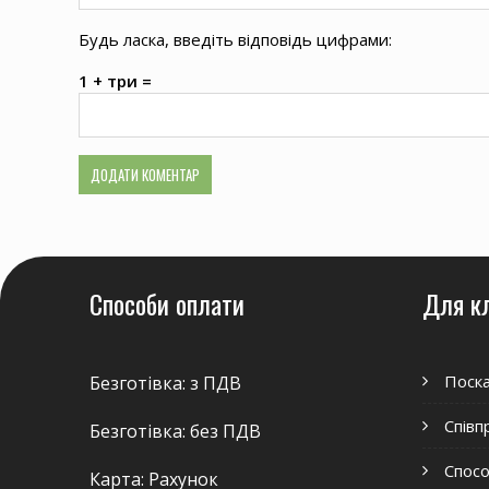
Будь ласка, введіть відповідь цифрами:
1 + три =
Способи оплати
Для к
Поск
Безготівка: з ПДВ
Співп
Безготівка: без ПДВ
Спосо
Карта: Рахунок