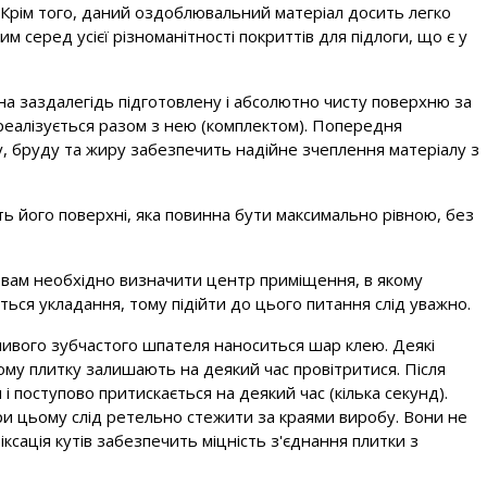
ів. Крім того, даний оздоблювальний матеріал досить легко
 серед усієї різноманітності покриттів для підлоги, що є у
на заздалегідь підготовлену і абсолютно чисту поверхню за
реалізується разом з нею (комплектом). Попередня
лу, бруду та жиру забезпечить надійне зчеплення матеріалу з
сть його поверхні, яка повинна бути максимально рівною, без
ам необхідно визначити центр приміщення, в якому
ься укладання, тому підійти до цього питання слід уважно.
бливого зубчастого шпателя наноситься шар клею. Деякі
ому плитку залишають на деякий час провітритися. Після
і поступово притискається на деякий час (кілька секунд).
ри цьому слід ретельно стежити за краями виробу. Вони не
ксація кутів забезпечить міцність з'єднання плитки з