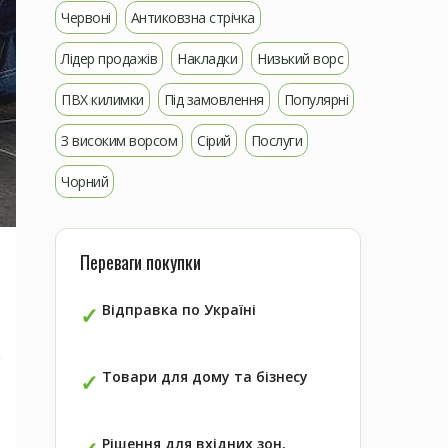
Червоні
Антиковзна стрічка
Лідер продажів
Накладки
Низький ворс
ПВХ килимки
Під замовлення
Популярні
З високим ворсом
Сірий
Послуги
Чорний
Переваги покупки
Відправка по Україні
а
Товари для дому та бізнесу
Рішення для вхідних зон,