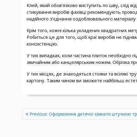
Клей, який обов'язково виступить по шву, слід ві
стикування виробів фахівці рекомендують прово
надійного з'єднання оздоблювального матеріалу 
Крім того, кожні кілька укладених квадратних м
Робиться це для того, щоб краї виробів не піднім
консистенцію.
У тих випадках, коли частина плиток необхідно п
звичайним або канцелярським ножем. Обрізка пр
У тих місцях, де знаходяться стояки та всілякі тру
картону. Таким чином ви зможете найбільш естет
Навігація
Previous
Previous:
Оформлення дитячої кімнати штучною т
записів
post: