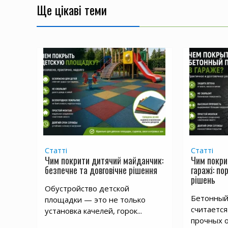
Ще цікаві теми
Статті
Статті
Чим покрити дитячий майданчик:
Чим покри
безпечне та довговічне рішення
гаражі: по
рішень
Обустройство детской
Бетонный 
площадки — это не только
считается
установка качелей, горок...
прочных о