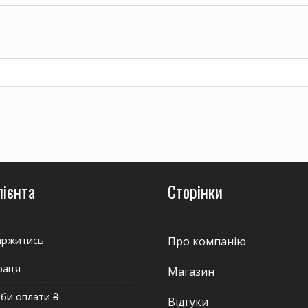
лієнта
Сторінки
аржитись
Про компанію
раця
Магазин
би оплати ₴
Відгуки