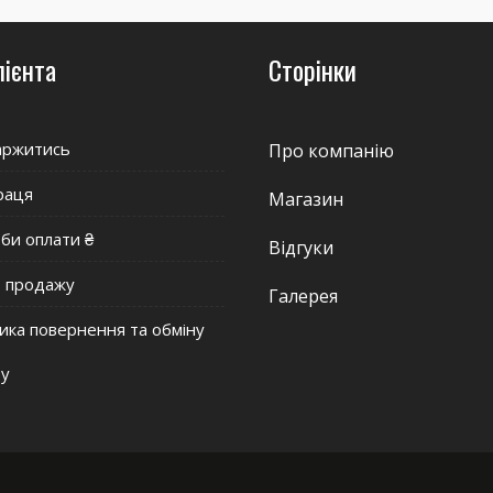
лієнта
Сторінки
аржитись
Про компанію
раця
Магазин
би оплати ₴
Відгуки
р продажу
Галерея
ика повернення та обміну
ру