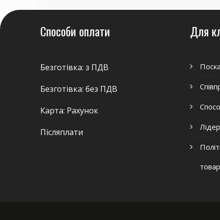
Способи оплати
Для к
Поск
Безготівка: з ПДВ
Співп
Безготівка: без ПДВ
Спосо
Карта: Рахунок
Ліде
Післяплати
Політ
това