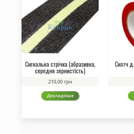
Сигнальна стрічка (абразивна,
Скотч д
середня зернистість)
210,00
грн
Докладніше