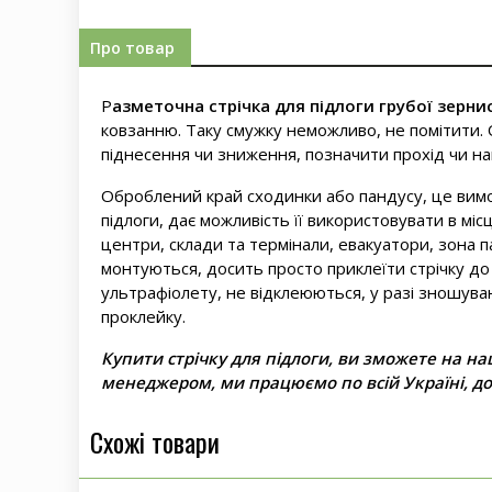
Про товар
Р
азметочна стрічка для підлоги грубої зерни
ковзанню. Таку смужку неможливо, не помітити.
піднесення чи зниження, позначити прохід чи на
Оброблений край сходинки або пандусу, це вимог
підлоги, дає можливість її використовувати в міс
центри, склади та термінали, евакуатори, зона п
монтуються, досить просто приклеїти стрічку до
ультрафіолету, не відклеюються, у разі зношува
проклейку.
Купити стрічку для підлоги, ви зможете на н
менеджером, ми працюємо по всій Україні, д
Схожі товари