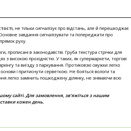
стості
, не тільки сигналізує про відстань, але й перешкоджає
 Основне завдання сигналізувати та попереджати про
прямок руху.
и, прописані в законодавстві. Груба текстура стрічки для
цях з високою прохідністю. У таких, як супермаркети, торгові
аркінгу та виїзду з паркування. Протиковзкі смужки легко
 основи і притиснути серветкою. Не бояться вологи та
ння легко замінить пошкоджену ділянку, не знімаючи всю
ашому сайті. Для замовлення, зв'яжіться з нашим
оставки кожен день.