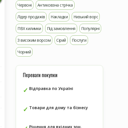
Червоні
Антиковзна стрічка
Лідер продажів
Накладки
Низький ворс
ПВХ килимки
Під замовлення
Популярні
З високим ворсом
Сірий
Послуги
Чорний
Переваги покупки
Відправка по Україні
Товари для дому та бізнесу
Рішення для вхідних зон,