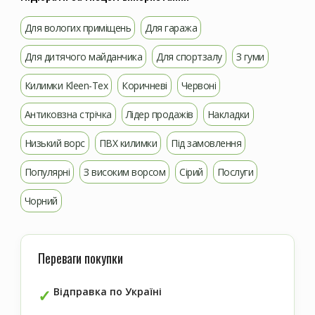
Для вологих приміщень
Для гаража
Для дитячого майданчика
Для спортзалу
З гуми
Килимки Kleen-Tex
Коричневі
Червоні
Антиковзна стрічка
Лідер продажів
Накладки
Низький ворс
ПВХ килимки
Під замовлення
Популярні
З високим ворсом
Сірий
Послуги
Чорний
Переваги покупки
Відправка по Україні