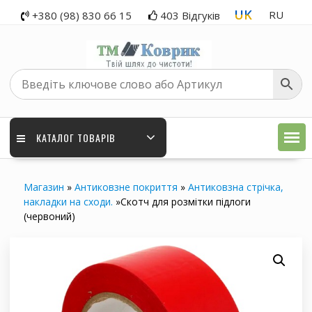
Перейти
UK
RU
+380 (98) 830 66 15
403 Відгуків
до
вмісту
КАТАЛОГ ТОВАРІВ
Магазин
»
Антиковзне покриття
»
Антиковзна стрічка,
накладки на сходи.
»
Скотч для розмітки підлоги
(червоний)