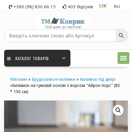
Перейти
UK
RU
+380 (98) 830 66 15
403 Відгуків
до
вмісту
КАТАЛОГ ТОВАРІВ
Магазин
»
Брудозахисні килимки
»
Килимок під двері
»
Килимок на гумовій основі з ворсом "Айрон Хорс" (85
* 150 см)