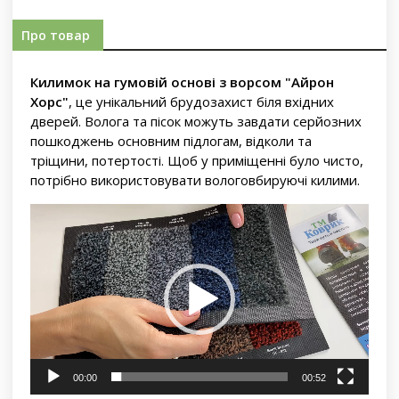
Про товар
Килимок на гумовій основі з ворсом "Айрон
Хорс"
, це унікальний брудозахист біля вхідних
дверей. Волога та пісок можуть завдати серйозних
пошкоджень основним підлогам, відколи та
тріщини, потертості. Щоб у приміщенні було чисто,
потрібно використовувати вологовбируючі килими.
Відеопрогравач
00:00
00:52