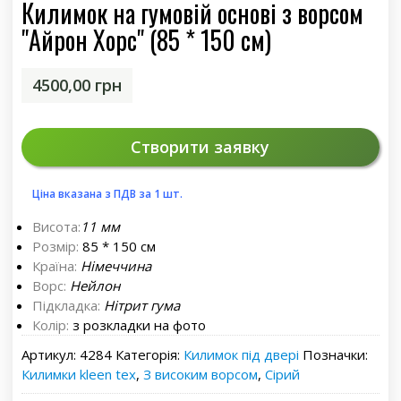
Килимок на гумовій основі з ворсом
"Айрон Хорс" (85 * 150 см)
4500,00
грн
Створити заявку
Ціна вказана з ПДВ за 1 шт.
Висота:
11 мм
Розмір:
85 * 150 см
Країна:
Німеччина
Ворс:
Нейлон
Підкладка:
Нітрит гума
Колір:
з розкладки на фото
Артикул:
4284
Категорія:
Килимок під двері
Позначки:
Килимки kleen tex
,
З високим ворсом
,
Сірий