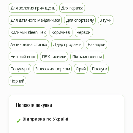
Для вологих приміщень
Для гаража
Для дитячого майданчика
Для спортзалу
З гуми
Килимки Kleen-Tex
Коричневі
Червоні
Антиковзна стрічка
Лідер продажів
Накладки
Низький ворс
ПВХ килимки
Під замовлення
Популярні
З високим ворсом
Сірий
Послуги
Чорний
Переваги покупки
Відправка по Україні