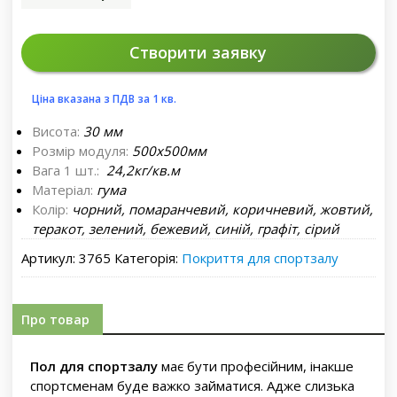
Створити заявку
Ціна вказана з ПДВ за 1 кв.
Висота:
30 мм
Розмір модуля:
500х500мм
Вага 1 шт.:
24,2кг/кв.м
Матеріал:
гума
Колір:
чорний, помаранчевий, коричневий, жовтий,
теракот, зелений, бежевий, синій, графіт, сірий
Артикул:
3765
Категорія:
Покриття для спортзалу
Про товар
Пол для спортзалу
має бути професійним, інакше
спортсменам буде важко займатися. Адже слизька