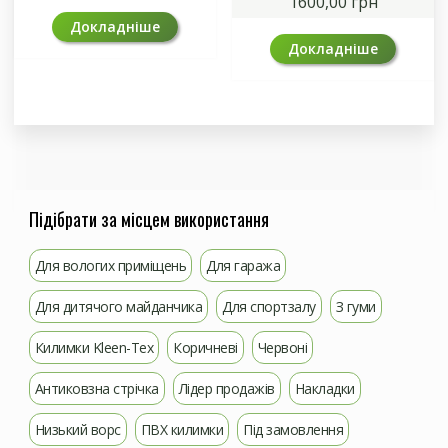
1600,00
грн
Докладніше
Докладніше
Підібрати за місцем використання
Для вологих приміщень
Для гаража
Для дитячого майданчика
Для спортзалу
З гуми
Килимки Kleen-Tex
Коричневі
Червоні
Антиковзна стрічка
Лідер продажів
Накладки
Низький ворс
ПВХ килимки
Під замовлення