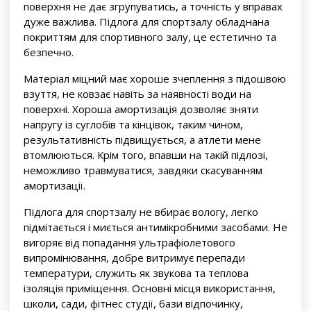
поверхня не дає згрупуватись, а точність у вправах
дуже важлива. Підлога для спортзалу обладнана
покриттям для спортивного залу, це естетично та
безпечно.
Матеріал міцний має хороше зчеплення з підошвою
взуття, не ковзає навіть за наявності води на
поверхні. Хороша амортизація дозволяє зняти
напругу із суглобів та кінцівок, таким чином,
результативність підвищується, а атлети мене
втомлюються. Крім того, впавши на такій підлозі,
неможливо травмуватися, завдяки скасуванням
амортизації.
Підлога для спортзалу не вбирає вологу, легко
підмітається і миється антимікробними засобами. Не
вигоряє від попадання ультрафіолетового
випромінювання, добре витримує перепади
температури, служить як звукова та теплова
ізоляція приміщення. Основні місця використання,
школи, сади, фітнес студії, бази відпочинку,