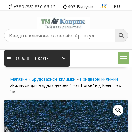
Перейти
UK
RU
+380 (98) 830 66 15
403 Відгуків
до
вмісту
КАТАЛОГ ТОВАРІВ
Магазин
»
Брудозахисні килимки
»
Придверні килимки
»
Килимок для вхідних дверей "Iron-Horse" від Kleen Tex
1м²