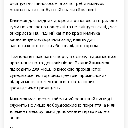
очищується пилососом, а за потреби килимок
можна прати в побутовій пральній машині.
Килимок для вхідних дверей з основою з нітрилової
гуми не ковзає по поверхні та не зміщується під час
використання. Рідний кант по краю килимка
забезпечує комфортний заїзд навіть для
завантаженого візка або інвалідного крісла.
Технологія впаювання ворсу в основу відрізняється
практичністю та довговічністю. Вхідний килимок
підходить для місць із високою прохідністю:
супермаркетів, торгових центрів, промислових
підприємств, шкіл, університетів та інших
громадських приміщень.
Килимок має презентабельний зовнішній вигляд і
служить не лише як брудозахисне покриття, а й як
елемент декору, який доповнює інтер’єр вхідної
зони.