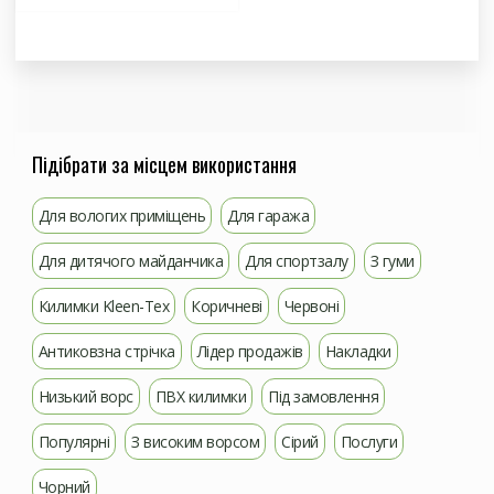
Підібрати за місцем використання
Для вологих приміщень
Для гаража
Для дитячого майданчика
Для спортзалу
З гуми
Килимки Kleen-Tex
Коричневі
Червоні
Антиковзна стрічка
Лідер продажів
Накладки
Низький ворс
ПВХ килимки
Під замовлення
Популярні
З високим ворсом
Сірий
Послуги
Чорний