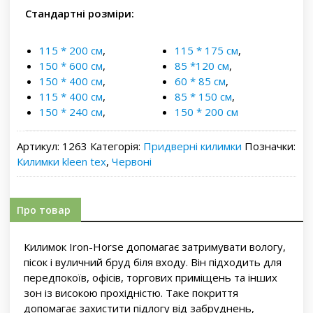
Стандартні розміри:
115 * 200 см
,
115 * 175 см
,
150 * 600 см
,
85 *120 см
,
150 * 400 см
,
60 * 85 см
,
115 * 400 см
,
85 * 150 см
,
150 * 240 см
,
150 * 200 см
Артикул:
1263
Категорія:
Придверні килимки
Позначки:
Килимки kleen tex
,
Червоні
Про товар
Килимок Iron-Horse допомагає затримувати вологу,
пісок і вуличний бруд біля входу. Він підходить для
передпокоїв, офісів, торгових приміщень та інших
зон із високою прохідністю. Таке покриття
допомагає захистити підлогу від забруднень,